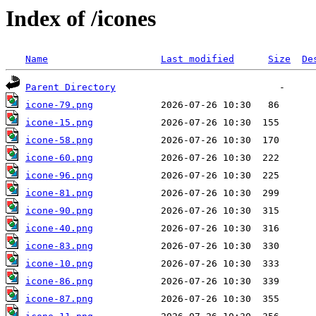
Index of /icones
Name
Last modified
Size
De
Parent Directory
icone-79.png
icone-15.png
icone-58.png
icone-60.png
icone-96.png
icone-81.png
icone-90.png
icone-40.png
icone-83.png
icone-10.png
icone-86.png
icone-87.png