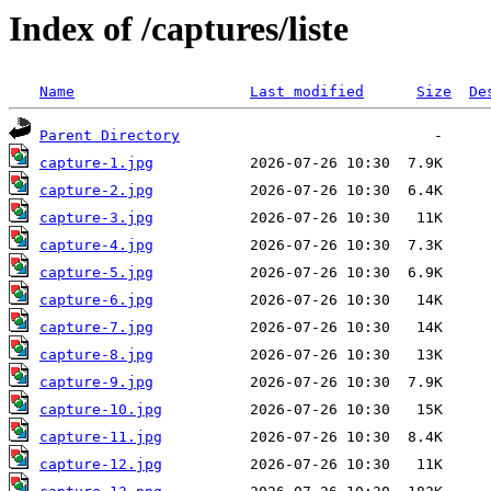
Index of /captures/liste
Name
Last modified
Size
De
Parent Directory
capture-1.jpg
capture-2.jpg
capture-3.jpg
capture-4.jpg
capture-5.jpg
capture-6.jpg
capture-7.jpg
capture-8.jpg
capture-9.jpg
capture-10.jpg
capture-11.jpg
capture-12.jpg