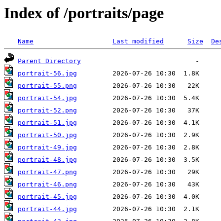
Index of /portraits/page
Name
Last modified
Size
De
Parent Directory
portrait-56.jpg
portrait-55.png
portrait-54.jpg
portrait-52.png
portrait-51.jpg
portrait-50.jpg
portrait-49.jpg
portrait-48.jpg
portrait-47.png
portrait-46.png
portrait-45.jpg
portrait-44.jpg