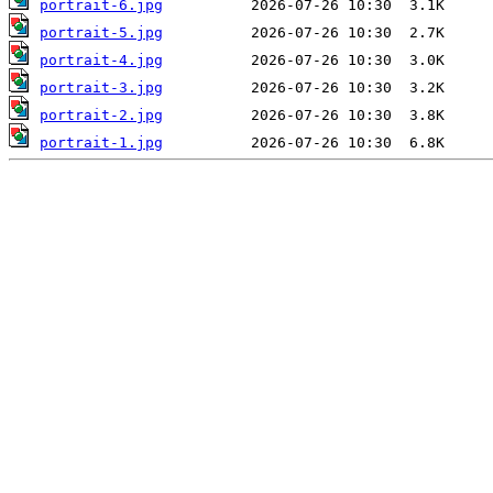
portrait-6.jpg
portrait-5.jpg
portrait-4.jpg
portrait-3.jpg
portrait-2.jpg
portrait-1.jpg