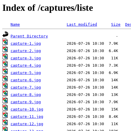
Index of /captures/liste
Name
Last modified
Size
De
Parent Directory
capture-1.jpg
capture-2.jpg
capture-3.jpg
capture-4.jpg
capture-5.jpg
capture-6.jpg
capture-7.jpg
capture-8.jpg
capture-9.jpg
capture-10.jpg
capture-11.jpg
capture-12.jpg